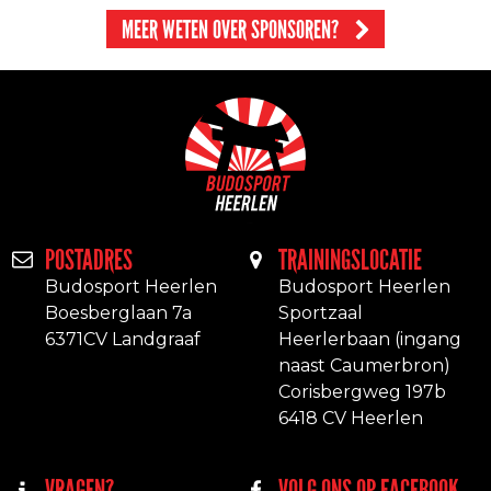
MEER WETEN OVER SPONSOREN?
POSTADRES
TRAININGSLOCATIE
Budosport Heerlen
Budosport Heerlen
Boesberglaan 7a
Sportzaal
6371CV Landgraaf
Heerlerbaan (ingang
naast Caumerbron)
Corisbergweg 197b
6418 CV Heerlen
VRAGEN?
VOLG ONS OP FACEBOOK