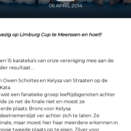
06 APRIL 2014
ezig op Limburg Cup te Meerssen en hoe!!!
den 15 karateka’s van onze vereniging mee aan de
der resultaat…
en Owen Scholtes en Kelysa van Straaten op de
Kata.
wist een fanatieke groep leeftijdsgenoten achter
alde ze net de finale niet en moest ze
de plaats. Brons voor Kelysa.
eelnemerslijst ver achter zich te laten. Ze
finale, maar moest hier haar meerdere erkennen in
ooie tweede plaats op te eisen. Zilver voor