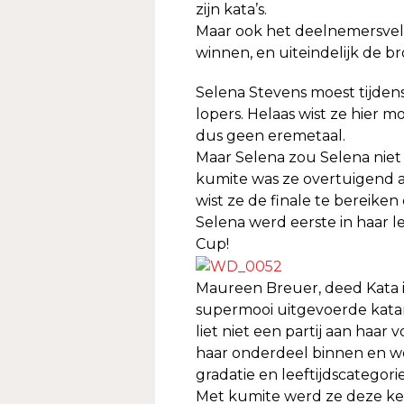
zijn kata’s.
Maar ook het deelnemersveld 
winnen, en uiteindelijk de 
Selena Stevens moest tijden
lopers. Helaas wist ze hier mo
dus geen eremetaal.
Maar Selena zou Selena niet zi
kumite was ze overtuigend a
wist ze de finale te bereike
Selena werd eerste in haar l
Cup!
Maureen Breuer, deed Kata i
supermooi uitgevoerde katar
liet niet een partij aan haa
haar onderdeel binnen en w
gradatie en leeftijdscategorie
Met kumite werd ze deze kee