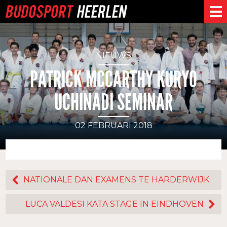
NIEUWS
PATRICK MCCARTHY KURYO
UCHINADI SEMINAR
02 FEBRUARI 2018
NATIONALE DAN EXAMENS TE HARDERWIJK
LUCA VALDESI KATA STAGE IN EINDHOVEN