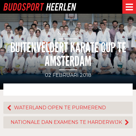
NIEUWS
BUITENVELDERT KARATE CUP TE
AMSTERDAM
02 FEBRUARI 2018
WATERLAND OPEN TE PURMEREND
NATIONALE DAN EXAMENS TE HARDERWIJK